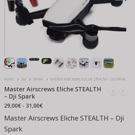
HOME
DJI
SPARK
MASTER AIRSCREWS ELICHE STEALTH – DJI SPARK
Master Airscrews Eliche STEALTH
– Dji Spark
Fascia
29,00
€
-
31,00
€
di
prezzo:
Master Airscrews Eliche STEALTH – Dji
da
29,00€
Spark
a