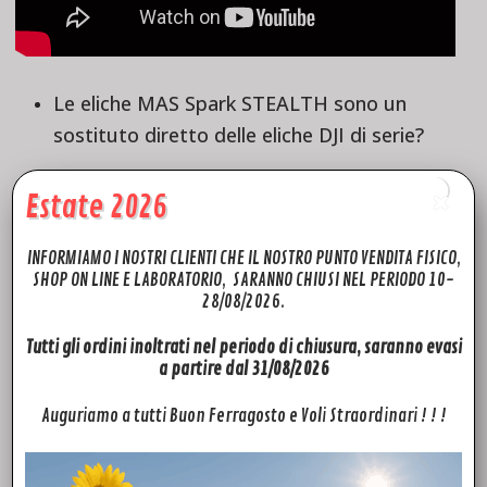
Le eliche MAS Spark STEALTH sono un
sostituto diretto delle eliche DJI di serie?
Sì, le eliche Dji Spark STEALTH Upgrade sono progettate per
Estate 2026
sostituire direttamente le eliche DJI di serie e per migliorare
ulteriormente le capacità del tuo drone.
INFORMIAMO I NOSTRI CLIENTI CHE IL NOSTRO PUNTO VENDITA FISICO,
SHOP ON LINE E LABORATORIO, SARANNO CHIUSI NEL PERIODO 10-
28/08/2026.
Perché le eliche STEALTH Spark hanno una
Tutti gli ordini inoltrati nel periodo di chiusura, saranno evasi
superficie lucida?
a partire dal 31/08/2026
Ai fini dell’efficienza e delle prestazioni. Le superfici lisce e
Auguriamo a tutti Buon Ferragosto e Voli Straordinari ! ! !
uniformi riducono la resistenza e migliorano l’efficienza
dell’elica.