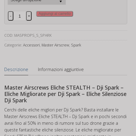
Master
Aggiungi al carrello
-
+
Airscrews
Eliche
STEALTH
COD:
MASPROPS_S_SPARK
-
Categorie:
Accessori
,
Master Airscrew
,
Spark
Dji
Spark
quantità
Descrizione
Informazioni aggiuntive
Master Airscrews Eliche STEALTH – Dji Spark –
Eliche Migliorate per Dji Spark – Eliche Silenziose
Dji Spark
Cerchi delle eliche migliori per Dji Spark? Basta installare le
Master Airscrews Eliche STEALTH – Dji Spark e in pochi secondi
avrai fino al 50% in meno di rumore sul tuo drone grazie a
queste fantastiche eliche silenziose. Le eliche migliorate per