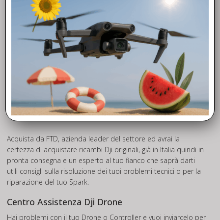
Rivenditori ufficiali Master Airscrew
Siamo rivenditori Ufficiali Master Airscrew e puoi acquistarle
direttamente presso il nostro Negozio droni a Roma o tramite
il nostro E-Commerce.
Acquista da FTD, azienda leader del settore ed avrai la
certezza di acquistare ricambi Dji originali, già in Italia quindi in
pronta consegna e un esperto al tuo fianco che saprà darti
utili consigli sulla risoluzione dei tuoi problemi tecnici o per la
riparazione del tuo Spark.
Centro Assistenza Dji Drone
Hai problemi con il tuo Drone o Controller e vuoi inviarcelo per