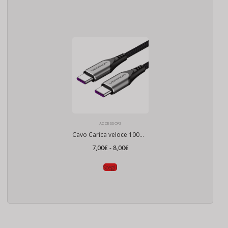
ACCESSORI
Cavo Carica veloce 100W PD
Fascia
7,00
€
-
8,00
€
di
prezzo:
da
Scegli
7,00€
a
8,00€