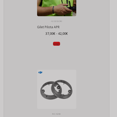
ACCESSORI
Gilet Pilota APR
Fascia
37,00
€
-
42,00
€
di
prezzo:
da
Scegli
37,00€
a
42,00€
RICAMBI