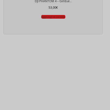
DJI PHANTOM 4 – Gimbal cavo flat
53,00
€
Aggiungi al carrello