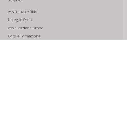
Assistenza e Ritiro
Noleggio Droni
Assicurazione Drone
Corsi e Formazione
Riprese Aeree 6k
Progettazione e Sviluppo
SUPPORTO
Account
Il Tuo Carrello
Tracking Spedizioni
Assistenza
Condizioni di vendita
Spedizioni e Pagamenti