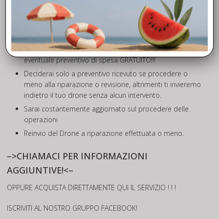
Invio di un corriere ASSICURATO a ritirare il tuo drone
Procederemo al controllo in laboratorio e ad identificare
le problematiche riscontrate
I nostri tecnici specializzati provvederanno ad inviarti un
eventuale preventivo di spesa GRATUITO!!!
Deciderai solo a preventivo ricevuto se procedere o
meno alla riparazione o revisione, altrimenti ti invieremo
indietro il tuo drone senza alcun intervento.
Sarai costantemente aggiornato sul procedere delle
operazioni
Reinvio del Drone a riparazione effettuata o meno.
–>CHIAMACI PER INFORMAZIONI
AGGIUNTIVE!<–
OPPURE ACQUISTA DIRETTAMENTE
QUI
IL SERVIZIO ! ! !
ISCRIVITI AL NOSTRO
GRUPPO FACEBOOK
!