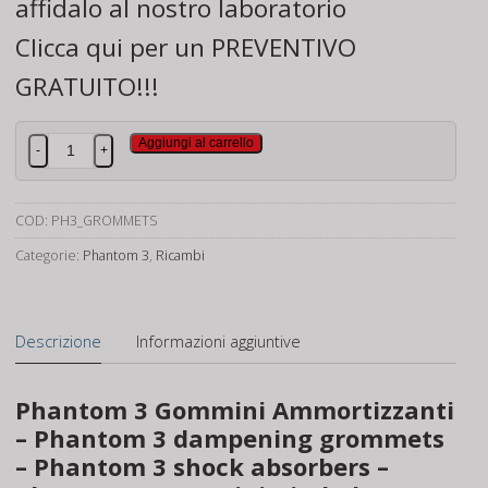
affidalo al nostro laboratorio
Clicca qui per un
PREVENTIVO
GRATUITO
!!!
Phantom
Aggiungi al carrello
-
+
3
Gommini
Ammortizzanti
COD:
PH3_GROMMETS
quantità
Categorie:
Phantom 3
,
Ricambi
Descrizione
Informazioni aggiuntive
Phantom 3 Gommini Ammortizzanti
– Phantom 3 dampening grommets
– Phantom 3 shock absorbers –