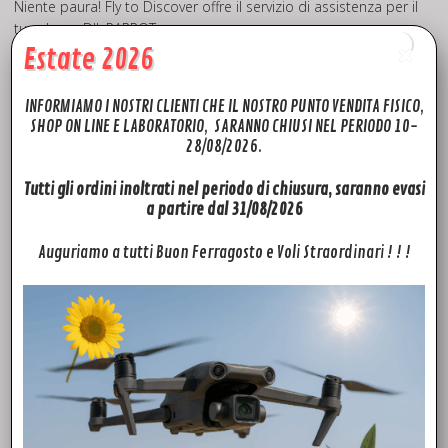
Niente paura! Fly to Discover offre il servizio di assistenza per il
tuo drone DJI, PARROT.
Invieremo un corriere ASSICURATO a ritirare il tuo drone,
Estate 2026
procederemo al controllo in laboratorio e ad identificare le
problematiche riscontrate, in seguito i nostri tecnici
INFORMIAMO I NOSTRI CLIENTI CHE IL NOSTRO PUNTO VENDITA FISICO,
specializzati provvederanno ad inviarti un eventuale preventivo
SHOP ON LINE E LABORATORIO, SARANNO CHIUSI NEL PERIODO 10-
di spesa GRATUITO!!! Deciderai solo allora se procedere o
28/08/2026.
meno alla riparazione o revisione, altrimenti ti invieremo
indietro il tuo drone.
Tutti gli ordini inoltrati nel periodo di chiusura, saranno evasi
a partire dal 31/08/2026
Se vuoi affidare a noi la sostituzione dei tuoi Phantom 3
Gommini Ammortizzanti – Phantom 3 dampening grommets –
Auguriamo a tutti Buon Ferragosto e Voli Straordinari ! ! !
Phantom 3 shock absorbers – Phantom 3 Gommini Gimbal,
puoi visitare la pagina di assistenza drone, anche a domicilio!
INVIA IL TUO DRONE NEI LABORATORI FTD
Hai bisogno di assistenza per il tuo Drone DJI – PARROT ? FLY
TO DISCOVER offre il servizio di ASSISTENZA DRONE!
COSA E’ INCLUSO: