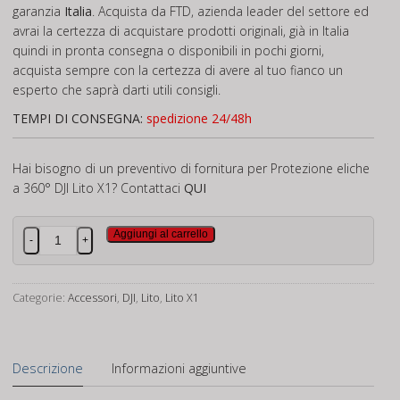
garanzia
Italia
. Acquista da FTD, azienda leader del settore ed
avrai la certezza di acquistare prodotti originali, già in Italia
quindi in pronta consegna o disponibili in pochi giorni,
acquista sempre con la certezza di avere al tuo fianco un
esperto che saprà darti utili consigli.
TEMPI DI CONSEGNA:
spedizione 24/48h
Hai bisogno di un preventivo di fornitura per Protezione eliche
a 360° DJI Lito X1? Contattaci
QUI
Protezione
Aggiungi al carrello
-
+
eliche
a
360°
Categorie:
Accessori
,
DJI
,
Lito
,
Lito X1
DJI
Lito
X1
Descrizione
Informazioni aggiuntive
quantità