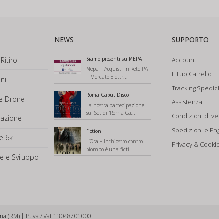
NEWS
SUPPORTO
Ritiro
Siamo presenti su MEPA
Account
Mepa – Acquisti in Rete PA
Il Tuo Carrello
Il Mercato Elettr...
ni
Tracking Spediz
Roma Caput Disco
ne Drone
Assistenza
La nostra partecipazione
sul Set di “Roma Ca...
Condizioni di ve
mazione
Spedizioni e Pa
Fiction
e 6k
L’Ora – Inchiostro contro
Privacy & Cookie
piombo è una ficti...
e e Sviluppo
ma (RM) | P.Iva / Vat 13048701000