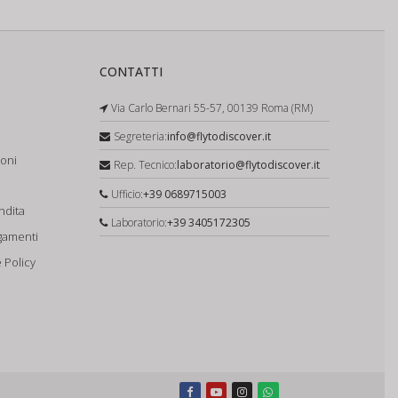
CONTATTI
Via Carlo Bernari 55-57, 00139 Roma (RM)
Segreteria:
info@flytodiscover.it
ioni
Rep. Tecnico:
laboratorio@flytodiscover.it
Ufficio:
+39 0689715003
ndita
Laboratorio:
+39 3405172305
gamenti
 Policy