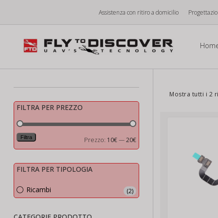
Vai
Assistenza con ritiro a domicilio
Progettazi
al
contenuto
Hom
Mostra tutti i 2 r
FILTRA PER PREZZO
Filtra
Prezzo
Prezzo
Prezzo:
10€
—
20€
Min
Max
FILTRA PER TIPOLOGIA
Ricambi
(2)
CATEGORIE PRODOTTO