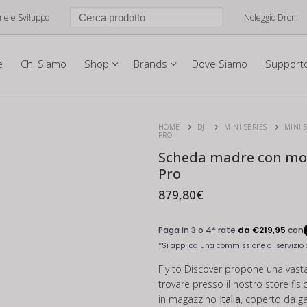
one e Sviluppo
Noleggio Droni
e
Chi Siamo
Shop
Brands
Dove Siamo
Support
HOME
DJI
MINI SERIES
MINI 
PRO
Scheda madre con modu
Pro
879,80
€
Fly to Discover propone una vast
trovare presso il nostro store fis
in magazzino
Italia
, coperto da g