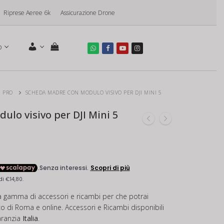
Riprese Aeree 6k
Assicurazione Drone
o
5 PRO
SCHEDA MADRE CON MODULO VISIVO PER DJI MINI 5
lo visivo per DJI Mini 5
a gamma di accessori e ricambi per che potrai
ico di Roma e online. Accessori e Ricambi disponibili
aranzia
Italia
.