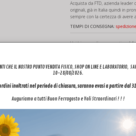
Acquista da FTD, azienda leader d
originali, già in Italia quindi in p
sempre con la certezza di avere al
TEMPI DI CONSEGNA:
spedizion
Hai bisogno di un preventivo di f
Mini 5 Pro?
Contattaci
Scheda
Aggiungi al carrell
NTI CHE IL NOSTRO PUNTO VENDITA FISICO, SHOP ON LINE E LABORATORIO, S
-
+
madre
10-28/08/2026.
con
modulo
 ordini inoltrati nel periodo di chiusura, saranno evasi a partire dal 
Categorie:
Mini 5 PRO
,
Ricambi
visivo
Auguriamo a tutti Buon Ferragosto e Voli Straordinari ! ! !
per
DJI
Mini
5
Pro
quantità