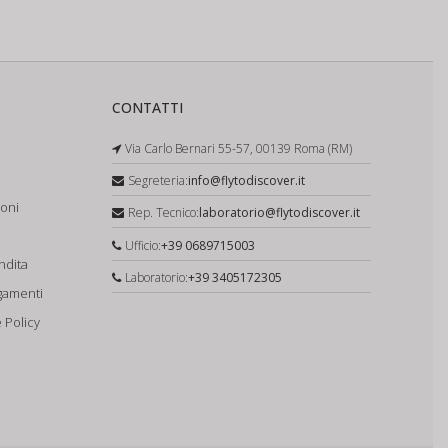
CONTATTI
Via Carlo Bernari 55-57, 00139 Roma (RM)
Segreteria:
info@flytodiscover.it
ioni
Rep. Tecnico:
laboratorio@flytodiscover.it
Ufficio:
+39 0689715003
ndita
Laboratorio:
+39 3405172305
gamenti
 Policy