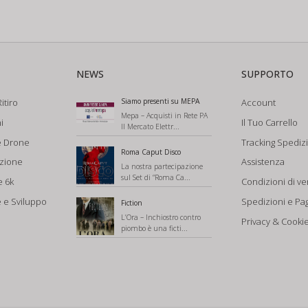
NEWS
SUPPORTO
itiro
Siamo presenti su MEPA
Account
Mepa – Acquisti in Rete PA
i
Il Tuo Carrello
Il Mercato Elettr...
e Drone
Tracking Spediz
Roma Caput Disco
azione
Assistenza
La nostra partecipazione
sul Set di “Roma Ca...
e 6k
Condizioni di ve
 e Sviluppo
Spedizioni e Pa
Fiction
L’Ora – Inchiostro contro
Privacy & Cookie
piombo è una ficti...