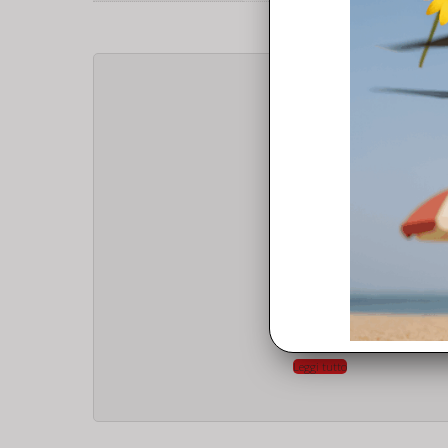
AIR 2S
Dji RC231 USB Flat Cable
9,90
€
Leggi tutto