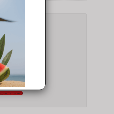
R 2S
Dji Mavic AIR 2S Backward Vision Flat Cable
7,00
€
ggiungi al carrello