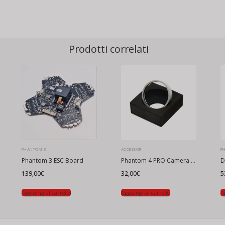
Prodotti correlati
PHANTOM 3
ACCESSORI
P
Phantom 3 ESC Board
Phantom 4 PRO Camera Lens uv
139,00
€
32,00
€
5
Aggiungi al carrello
Aggiungi al carrello
A