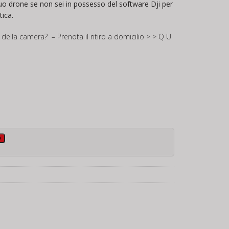
tuo drone se non sei in possesso del software Dji per
ica.
 della camera? – Prenota il ritiro a domicilio
> > Q U
o