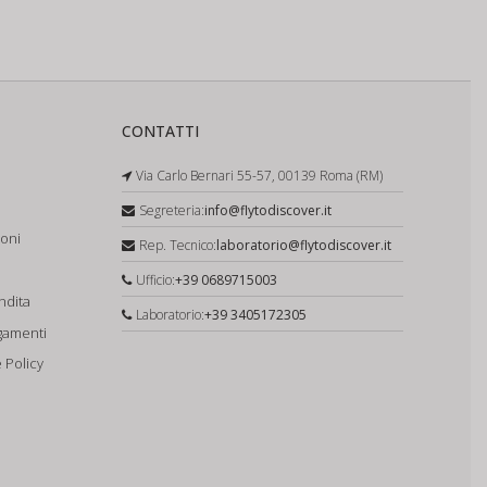
CONTATTI
Via Carlo Bernari 55-57, 00139 Roma (RM)
Segreteria:
info@flytodiscover.it
ioni
Rep. Tecnico:
laboratorio@flytodiscover.it
Ufficio:
+39 0689715003
ndita
Laboratorio:
+39 3405172305
gamenti
 Policy