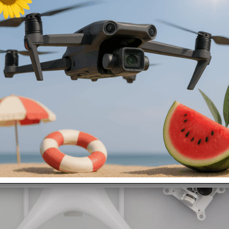
rcelo per assistenza, revisione o semplicemente per un controllo? Vuoi 
ENZA DRONE
per i marchi DJI, PARROT.
/controller in seguito procederemo al controllo in laboratorio e ad ide
n preventivo di spesa GRATUITO!!! Deciderai solo allora se procedere o 
nza tecnica per il tuo drone
>> QUI<<