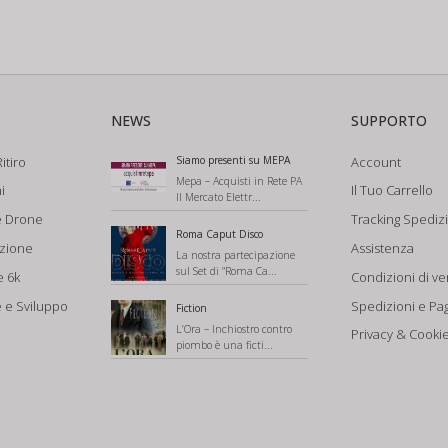
NEWS
SUPPORTO
itiro
Siamo presenti su MEPA
Account
Mepa – Acquisti in Rete PA
i
Il Tuo Carrello
Il Mercato Elettr...
e Drone
Tracking Spediz
Roma Caput Disco
azione
Assistenza
La nostra partecipazione
sul Set di “Roma Ca...
e 6k
Condizioni di ve
 e Sviluppo
Spedizioni e Pa
Fiction
L’Ora – Inchiostro contro
Privacy & Cookie
piombo è una ficti...