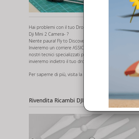
Hai problemi con il tuo Drone o Controller e vuoi invia
Dji Mini 2 Camera- ?
Niente paura! Fly to Discover offre il servizio di
ASSIST
Invieremo un corriere ASSICURATO a ritirare il tuo drone
nostri tecnici specializzati provvederanno ad inviarti u
invieremo indietro il tuo drone.
Per saperne di più, visita la pagina dedicata all’assiste
Rivendita Ricambi DJI