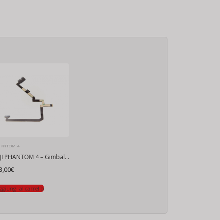
HANTOM 4
DJI PHANTOM 4 – Gimbal cavo flat
3,00
€
ggiungi al carrello