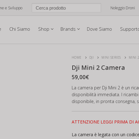
one e Sviluppo
Noleggio Droni
e
Chi Siamo
Shop
Brands
Dove Siamo
Support
HOME
DJI
MINI SERIES
MINI 
Dji Mini 2 Camera
59,00
€
La camera per Dji Mini 2 è un rica
disponibilità immediata. I ricambi 
disponibile, in pronta consegna, 
ATTENZIONE LEGGI PRIMA DI A
La camera è legata con un codice 