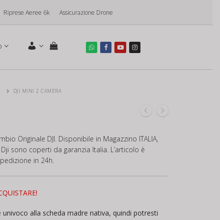
Riprese Aeree 6k
Assicurazione Drone
o
2
DJI MINI 2 CAMERA
mbio Originale DJI. Disponibile in Magazzino ITALIA,
Dji sono coperti da garanzia Italia. L’articolo è
spedizione in 24h.
CQUISTARE!
univoco alla scheda madre nativa, quindi potresti