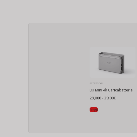
ACCESSORI
Dji Mini 4k Caricabatterie Multiplo
Fascia
29,00
€
-
39,00
€
di
prezzo:
da
Scegli
29,00€
a
39,00€