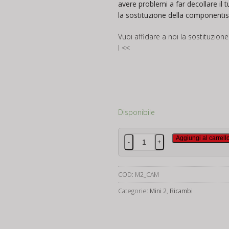
avere problemi a far decollare il 
la sostituzione della componentist
Vuoi affidare a noi la sostituzione
I <<
Disponibile
Dji
Aggiungi al carrell
-
+
Mini
2
Camera
COD:
M2_CAM
quantità
Categorie:
Mini 2
,
Ricambi