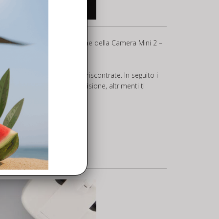
affidare a noi la sostituzione della Camera Mini 2 –
ntificare le problematiche riscontrate. In seguito i
meno alla riparazione o revisione, altrimenti ti