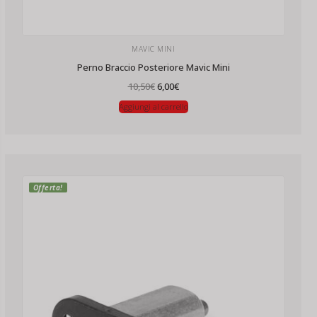
MAVIC MINI
Perno Braccio Posteriore Mavic Mini
Il
Il
10,50
€
6,00
€
prezzo
prezzo
originale
attuale
Aggiungi al carrello
era:
è:
10,50€.
6,00€.
Offerta!