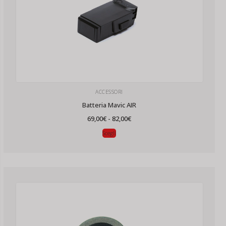
ACCESSORI
Batteria Mavic AIR
Fascia
69,00
€
-
82,00
€
di
prezzo:
Scegli
da
69,00€
a
82,00€