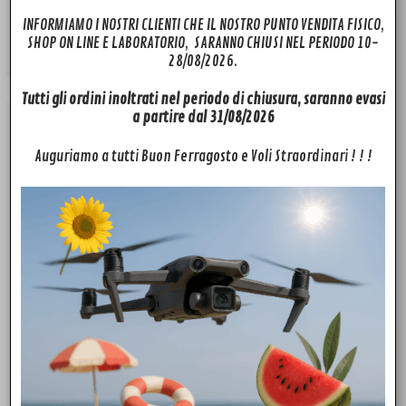
Il
Il
8,50
€
5,00
€
INFORMIAMO I NOSTRI CLIENTI CHE IL NOSTRO PUNTO VENDITA FISICO,
prezzo
prezzo
originale
attuale
Aggiungi al carrello
SHOP ON LINE E LABORATORIO, SARANNO CHIUSI NEL PERIODO 10-
era:
è:
28/08/2026.
8,50€.
5,00€.
Tutti gli ordini inoltrati nel periodo di chiusura, saranno evasi
a partire dal 31/08/2026
Offerta!
Auguriamo a tutti Buon Ferragosto e Voli Straordinari ! ! !