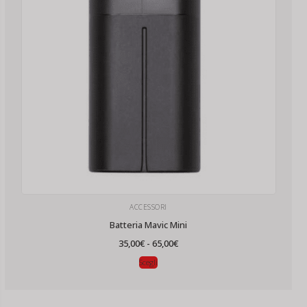
ACCESSORI
Batteria Mavic Mini
Fascia
35,00
€
-
65,00
€
di
prezzo:
Scegli
da
35,00€
a
65,00€