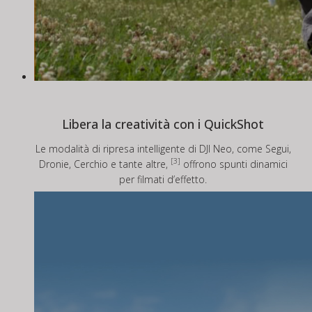
Libera la creatività con i QuickShot
Le modalità di ripresa intelligente di DJI Neo, come Segui,
[3]
Dronie, Cerchio e tante altre,
offrono spunti dinamici
per filmati d’effetto.