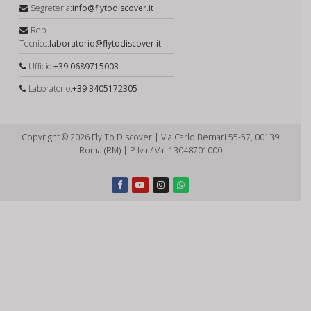
Segreteria:
info@flytodiscover.it
Rep.
Tecnico:
laboratorio@flytodiscover.it
Ufficio:
+39 0689715003
Laboratorio:
+39 3405172305
Copyright © 2026 Fly To Discover | Via Carlo Bernari 55-57, 00139
Roma (RM) | P.Iva / Vat 13048701000