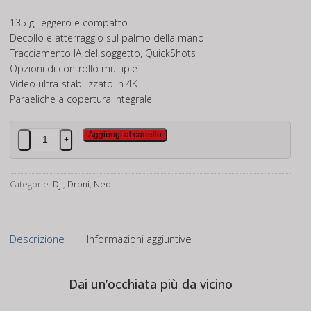
135 g, leggero e compatto
Decollo e atterraggio sul palmo della mano
Tracciamento IA del soggetto, QuickShots
Opzioni di controllo multiple
Video ultra-stabilizzato in 4K
Paraeliche a copertura integrale
DJI
Aggiungi al carrello
-
+
NEO
Fly
More
Categorie:
DJI
,
Droni
,
Neo
Combo
quantità
Descrizione
Informazioni aggiuntive
Dai un’occhiata più da vicino