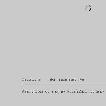
Descrizione
Informazioni aggiuntive
#anchorCloserlook img{max-width: 985px!important;}