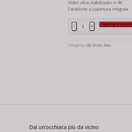
Video ultra-stabilizzato in 4K
Paraeliche a copertura integrale
DJI
Aggiungi al carrell
-
+
NEO
quantità
Categorie:
DJI
,
Droni
,
Neo
Dai un’occhiata più da vicino