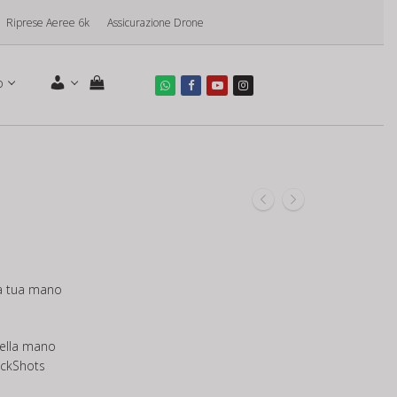
Riprese Aeree 6k
Assicurazione Drone
o
la tua mano
della mano
ickShots