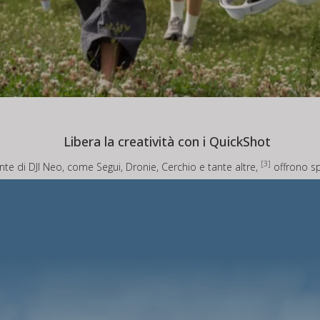
Libera la creatività con i QuickShot
[3]
ente di DJI Neo, come Segui, Dronie, Cerchio e tante altre,
offrono spu