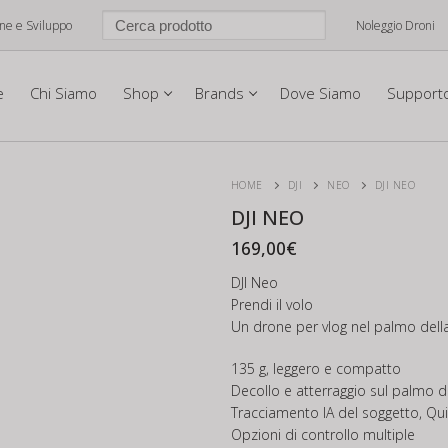
one e Sviluppo
Noleggio Droni
e
Chi Siamo
Shop
Brands
Dove Siamo
Support
HOME
DJI
NEO
DJI NEO
DJI NEO
169,00
€
DJI Neo
Prendi il volo
Un drone per vlog nel palmo del
135 g, leggero e compatto
Decollo e atterraggio sul palmo 
Tracciamento IA del soggetto, Qu
Opzioni di controllo multiple