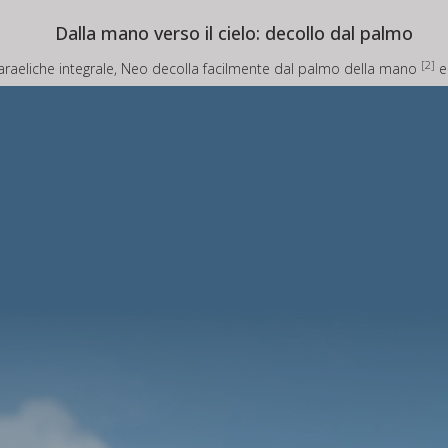
Dalla mano verso il cielo: decollo dal palmo
[2]
raeliche integrale, Neo decolla facilmente dal palmo della mano
e