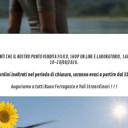
NTI CHE IL NOSTRO PUNTO VENDITA FISICO, SHOP ON LINE E LABORATORIO, S
Al centro della scena con il tracciamento IA
10-28/08/2026.
 nelle escursioni, DJI Neo ti segue con facilità mantenendoti sempre al 
 ordini inoltrati nel periodo di chiusura, saranno evasi a partire dal 
Auguriamo a tutti Buon Ferragosto e Voli Straordinari ! ! !