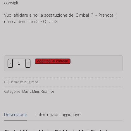
consigli.
Vuoi affidare a noi la sostituzione del Gimbal ? – Prenota il
ritiro a domicilio
> > Q U I <<
Gimbal
Aggiungi al carrello
-
+
Mavic
Mini
quantità
COD:
mv_mini_gimbal
Categorie:
Mavic Mini
,
Ricambi
Descrizione
Informazioni aggiuntive