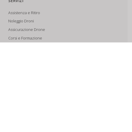
SERVIZI
Assistenza e Ritiro
Noleggio Droni
Assicurazione Drone
Corsi e Formazione
Riprese Aeree 6k
Progettazione e Sviluppo
SUPPORTO
Account
Il Tuo Carrello
Tracking Spedizioni
Assistenza
Condizioni di vendita
Spedizioni e Pagamenti