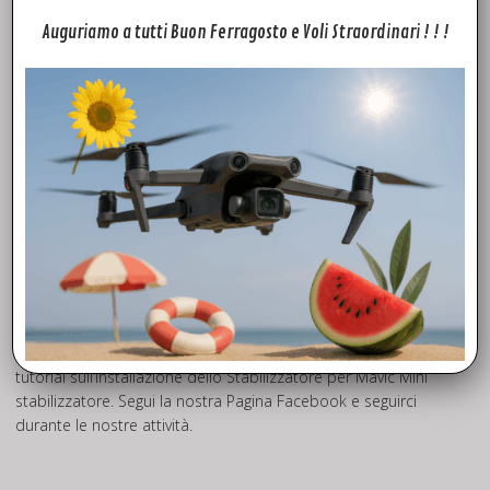
Auguriamo a tutti Buon Ferragosto e Voli Straordinari ! ! !
Fly to Discover, azienda leader nel settore, oltre ad offrire un
impeccabile servizio di assistenza tecnica drone per i marchi
più quotati del mercato, mette a disposizione una vasta
scelta di ricambi originali DJI e Ricambi Mavic Mini che potrai
trovare in pronta consegna quindi disponibili da SUBITO con
spedizione in tutta Europa in 24h. Potrai trovare ricambi e
accessori (Dji Mavic mini Gimbal – Mavic Mini stabilizzatore )
per i modelli: Phantom3 pro-advanced-standard, Phantom4
Advanced, Phantom4 pro. Mavic pro, Mavic mini, Mavic pro 2,
Mavic 2 Zoon, Mavic AIR, Mavic AIR 2. Spark, Inspire pro, Inspire
2. Quello che non troverai sul sito, prova a chiedercelo,
troveremo il modo per soddisfare le tue richieste!
Visita il nostro canale
YouTube
potrai trovare un pratico
tutorial sull’installazione dello Stabilizzatore per Mavic Mini
stabilizzatore. Segui la nostra Pagina
Facebook
e seguirci
durante le nostre attività.