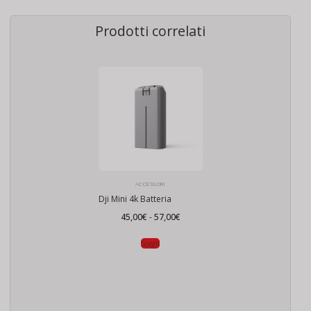
Prodotti correlati
ACCESSORI
Dji Mini 4k Batteria
Fascia
45,00
€
-
57,00
€
di
prezzo:
da
Scegli
45,00€
a
57,00€