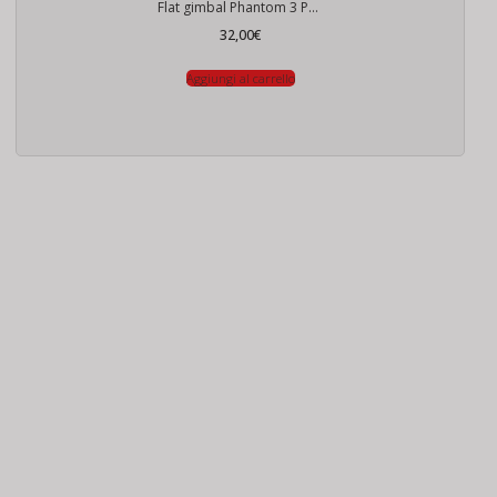
Flat gimbal Phantom 3 PRO ADV
32,00
€
Aggiungi al carrello