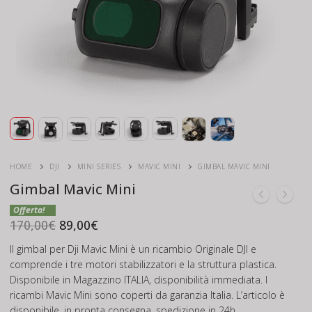
HOME
DJI
MINI SERIES
MAVIC MINI
GIMBAL MAVIC MINI
Gimbal Mavic Mini
Il
Il
prezzo
prezzo
170,00
€
89,00
€
originale
attuale
era:
è:
Il gimbal per Dji Mavic Mini è un ricambio Originale DJI e
170,00€.
89,00€.
comprende i tre motori stabilizzatori e la struttura plastica.
Disponibile in Magazzino ITALIA, disponibilità immediata. I
ricambi Mavic Mini sono coperti da garanzia Italia. L’articolo è
disponibile, in pronta consegna, spedizione in 24h.